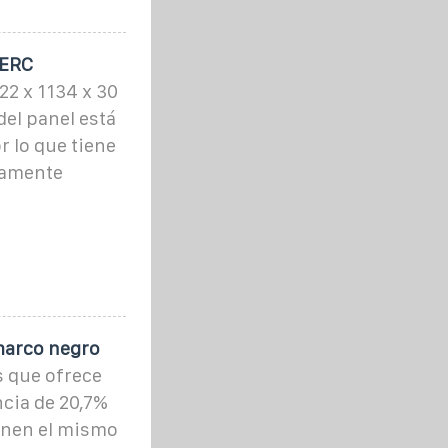
PERC
2 x 1134 x 30
del panel está
 lo que tiene
ctamente
marco negro
s que ofrece
ncia de 20,7%
enen el mismo