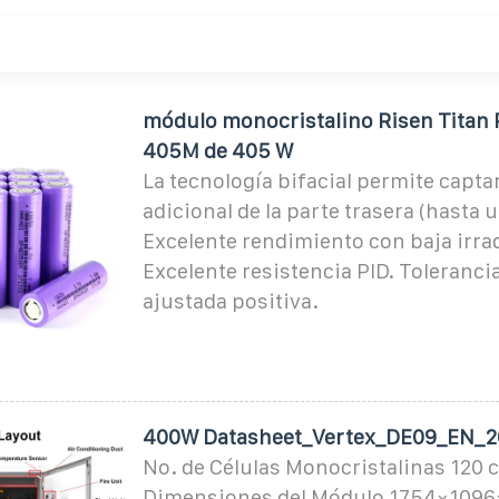
módulo monocristalino Risen Titan
405M de 405 W
La tecnología bifacial permite capta
adicional de la parte trasera (hasta 
Excelente rendimiento con baja irra
Excelente resistencia PID. Toleranci
ajustada positiva.
400W Datasheet_Vertex_DE09_EN_
No. de Células Monocristalinas 120 c
Dimensiones del Módulo 1754×109