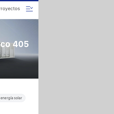
royectos
ico 405
 energía solar