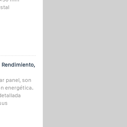
stal
: Rendimiento,
ar panel, son
n energética.
etallada
sus