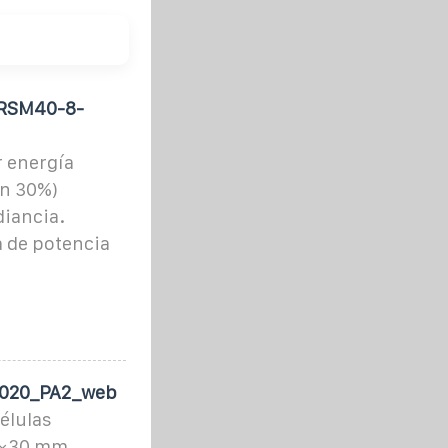
 RSM40-8-
r energía
un 30%)
diancia.
a de potencia
2020_PA2_web
élulas
6×30 mm