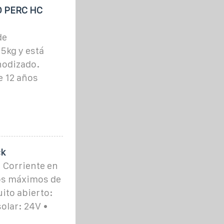
 PERC HC
de
5kg y está
nodizado.
e 12 años
ck
 Corriente en
ios máximos de
uito abierto:
solar: 24V •