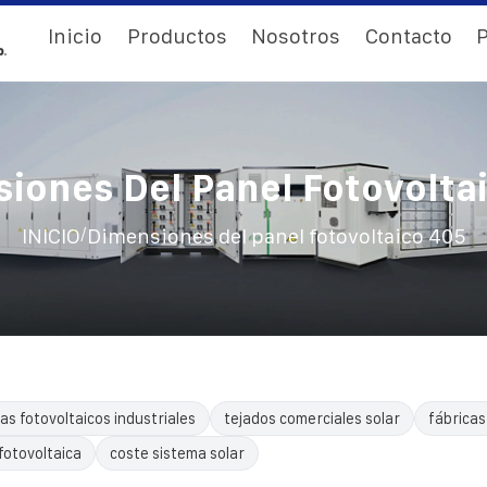
Inicio
Productos
Nosotros
Contacto
P
iones Del Panel Fotovolta
/
INICIO
Dimensiones del panel fotovoltaico 405
as fotovoltaicos industriales
tejados comerciales solar
fábricas
fotovoltaica
coste sistema solar