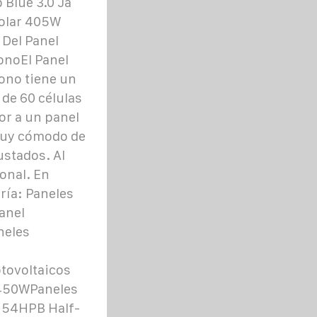
Blue 3.0 Ja
Solar 405W
 Del Panel
onoEl Panel
ono tiene un
de 60 células
or a un panel
 muy cómodo de
ustados. Al
onal. En
ría: Paneles
anel
neles
tovoltaicos
 450WPaneles
 54HPB Half-