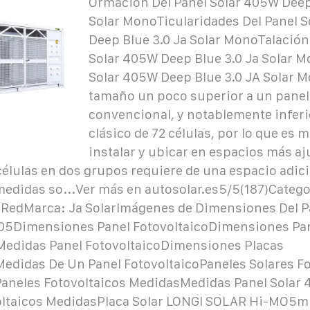
Ormación Del Panel Solar 405W Deep 
Solar MonoTicularidades Del Panel 
Deep Blue 3.0 Ja Solar MonoTalación
Solar 405W Deep Blue 3.0 Ja Solar M
Solar 405W Deep Blue 3.0 JA Solar M
tamaño un poco superior a un panel 
convencional, y notablemente inferi
clásico de 72 células, por lo que es
instalar y ubicar en espacios más aj
élulas en dos grupos requiere de una espacio adici
medidas so...Ver más en autosolar.es5/5(187)Catego
 RedMarca: Ja Solar
Imágenes de Dimensiones Del P
405Dimensiones Panel FotovoltaicoDimensiones Pa
Medidas Panel FotovoltaicoDimensiones Placas
Medidas De Un Panel FotovoltaicoPaneles Solares Fo
neles Fotovoltaicos MedidasMedidas Panel Solar
oltaicos MedidasPlaca Solar LONGI SOLAR Hi-MO5m