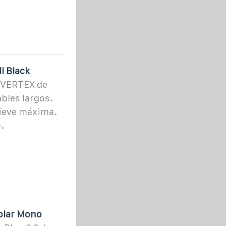
l Black
 VERTEX de
bles largos.
nieve máxima.
.
Solar Mono