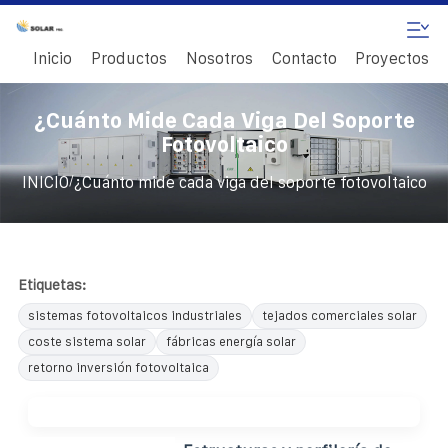
Inicio
Productos
Nosotros
Contacto
Proyectos
¿Cuánto Mide Cada Viga Del Soporte
Fotovoltaico
/
INICIO
¿Cuánto mide cada viga del soporte fotovoltaico
Etiquetas:
sistemas fotovoltaicos industriales
tejados comerciales solar
coste sistema solar
fábricas energía solar
retorno inversión fotovoltaica