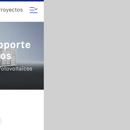
royectos
Soporte
cos
fotovoltaicos