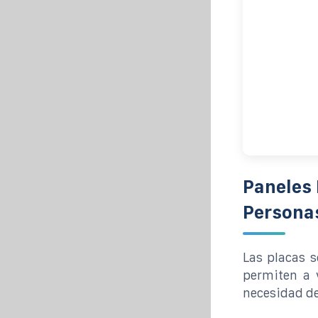
Paneles 
Persona
Las placas 
permiten a v
necesidad de