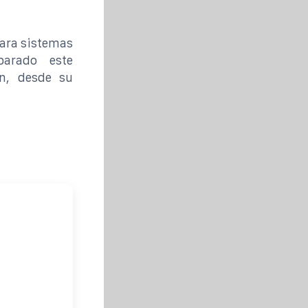
para sistemas
parado este
ón, desde su