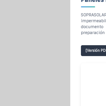
SOPRASOLAR F
impermeabi
documento p
preparación 
[Versión PD