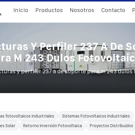
Inicio
Productos
Nosotros
Contacto
P
turas Y Perfiler 237 A De 
ra M 243 Dulos Fotovoltai
cturas y perfiler 237 a de soporte para m 243 dulos 
as fotovoltaicos industriales
Sistemas Fotovoltaicos Industriales
es Solar
Retorno Inversión Fotovoltaica
Proyectos Distribuidos