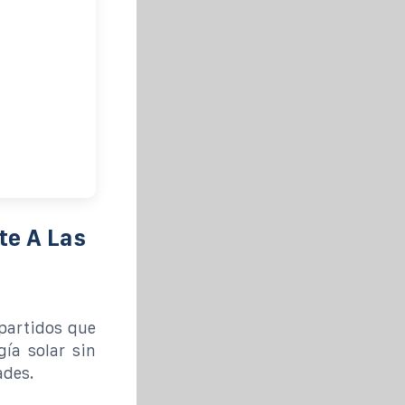
te A Las
partidos que
gía solar sin
ades.