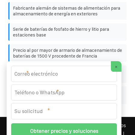
Fabricante alemán de sistemas de alimentación para
almacenamiento de energía en exteriores
Serie de baterías de fosfato de hierro y litio para
estaciones base
Precio al por mayor de armario de almacenamiento de
baterías de 1500 V procedente de Francia
×
¿Qué batería solar en contenedor tiene el potencial
*
más prometedor
*
Cambia el techo plano por un techo inclinado para
instalar paneles fotovoltaicos
*
YOUFOTO INDUSTRIAL SOLAR
© 2008-
2026 Todos los
derechos reservados. | Teléfono:
+34 91 527 43 18
|