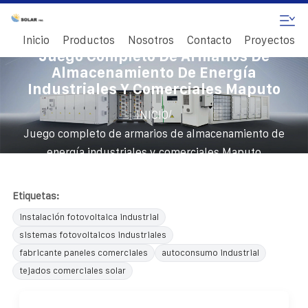
Inicio
Productos
Nosotros
Contacto
Proyectos
Juego Completo De Armarios De
Almacenamiento De Energía
Industriales Y Comerciales Maputo
/
INICIO
Juego completo de armarios de almacenamiento de
energía industriales y comerciales Maputo
Etiquetas:
instalación fotovoltaica industrial
sistemas fotovoltaicos industriales
fabricante paneles comerciales
autoconsumo industrial
tejados comerciales solar