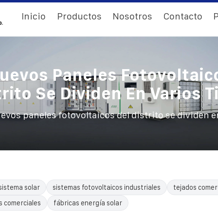
Inicio
Productos
Nosotros
Contacto
P
uevos Paneles Fotovoltaic
trito Se Dividen En Varios T
evos paneles fotovoltaicos del distrito se dividen e
sistema solar
sistemas fotovoltaicos industriales
tejados comerc
s comerciales
fábricas energía solar