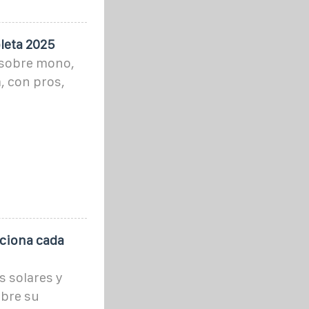
leta 2025
 sobre mono,
, con pros,
nciona cada
s solares y
obre su