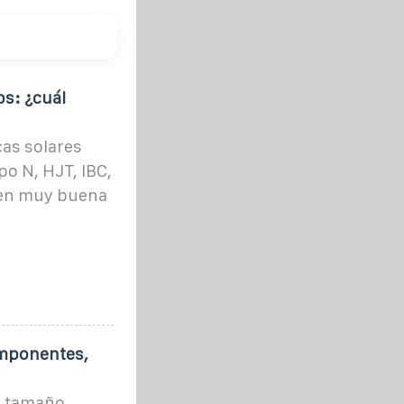
os: ¿cuál
cas solares
o N, HJT, IBC,
enen muy buena
omponentes,
n tamaño