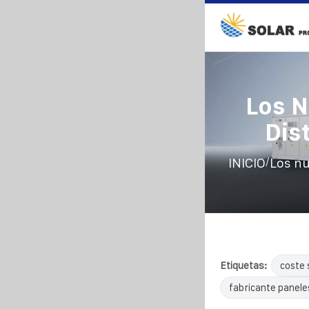
Los N
Dis
/
INICIO
Los nu
Etiquetas:
coste 
fabricante panele