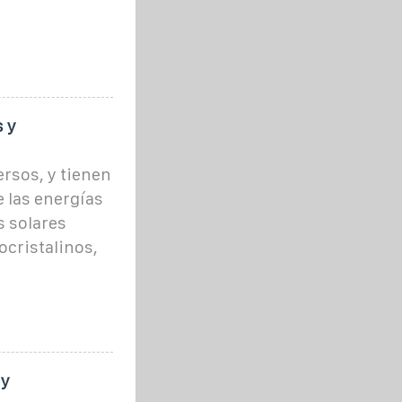
 y
ersos, y tienen
 las energías
s solares
ocristalinos,
 y