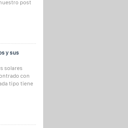
 nuestro post
os y sus
s solares
contrado con
ada tipo tiene