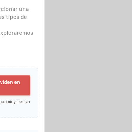
orcionar una
es tipos de
, exploraremos
ividen en
primir y leer sin