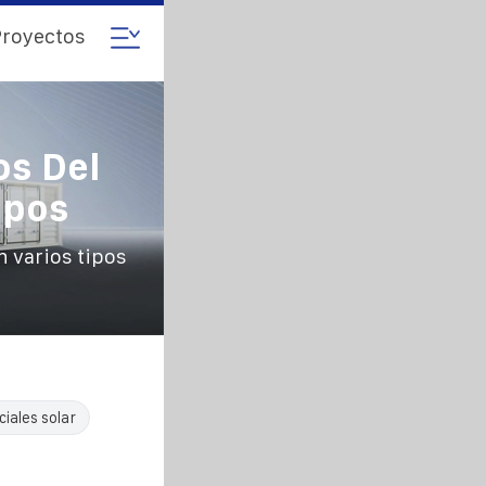
royectos
os Del
ipos
n varios tipos
iales solar