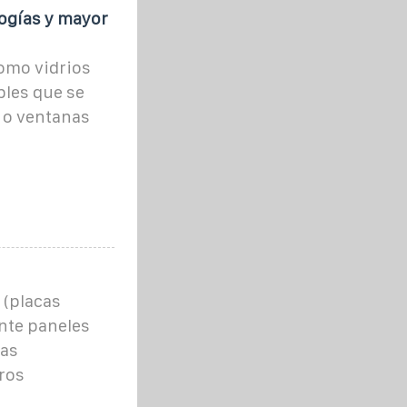
ogías y mayor
omo vidrios
bles que se
 o ventanas
 (placas
nte paneles
tas
ros