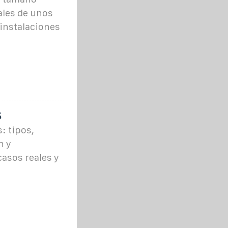
les de unos
 instalaciones
5
: tipos,
n y
asos reales y