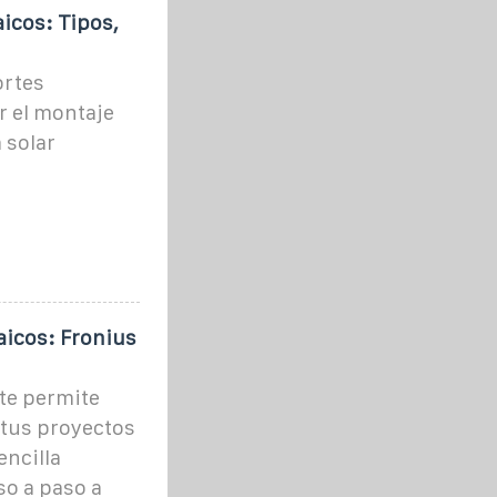
icos: Tipos,
ortes
r el montaje
 solar
aicos: Fronius
 te permite
 tus proyectos
ncilla
so a paso a