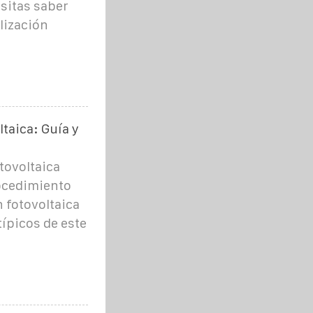
sitas saber
lización
taica: Guía y
tovoltaica
rocedimiento
n fotovoltaica
ípicos de este