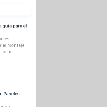
 guía para el
ortes
r el montaje
 solar
e Paneles
ar su