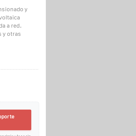
nsionado y
voltaica
a a red.
 y otras
oporte