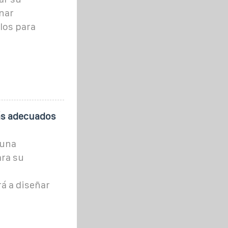
nar
los para
s adecuados
 una
ara su
s
á a diseñar