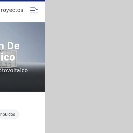
royectos
n De
ico
otovoltaico
ribuidos