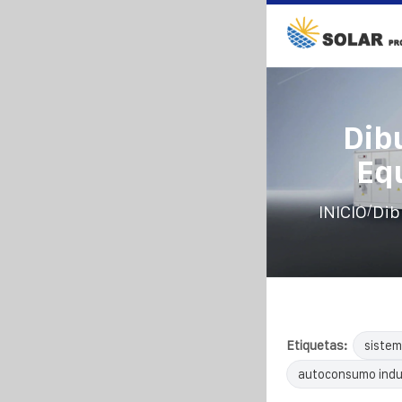
Dib
Eq
/
INICIO
Dib
Etiquetas:
sistem
autoconsumo indus