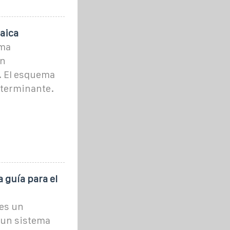
aica
ema
ón
. El esquema
eterminante.
 guía para el
 es un
 un sistema