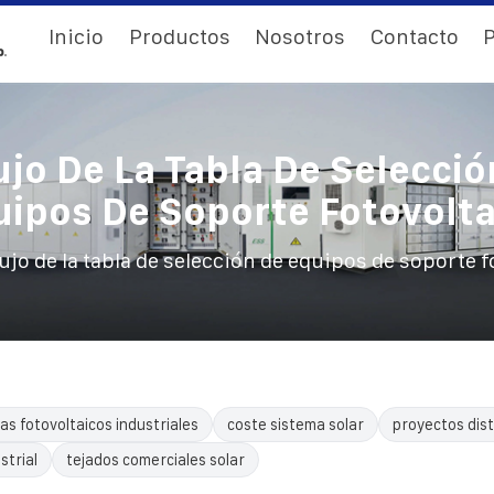
Inicio
Productos
Nosotros
Contacto
P
ujo De La Tabla De Selecció
uipos De Soporte Fotovolta
ujo de la tabla de selección de equipos de soporte f
as fotovoltaicos industriales
coste sistema solar
proyectos dist
trial
tejados comerciales solar