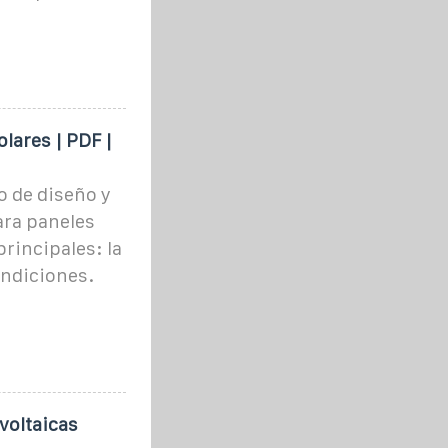
lares | PDF |
o de diseño y
ara paneles
principales: la
ondiciones.
voltaicas