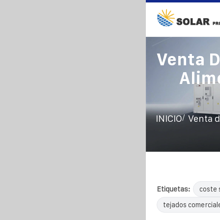
Venta D
Alim
/
INICIO
Venta d
Etiquetas:
coste 
tejados comercial