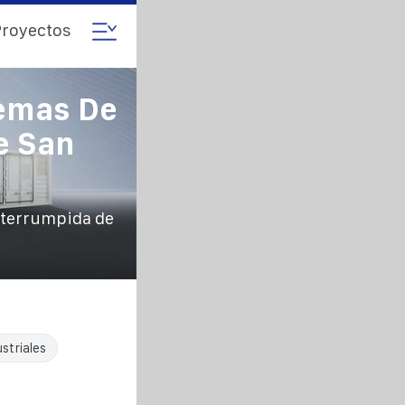
royectos
temas De
e San
nterrumpida de
striales