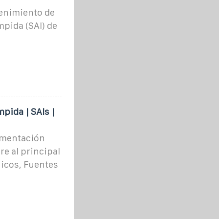
tenimiento de
pida (SAI) de
pida | SAIs |
limentación
e al principal
icos, Fuentes