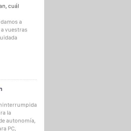
an, cuál
yudamos a
 a vuestras
cuidada
n
Ininterrumpida
ra la
de autonomía,
ara PC,