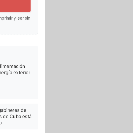
primir y leer sin
limentación
ergía exterior
 gabinetes de
s de Cuba está
o