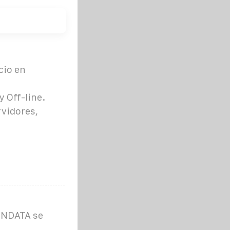
cio en
n
y Off-line.
rvidores,
ENDATA se