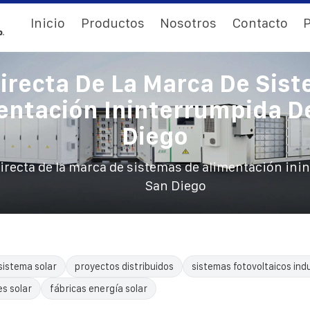
Inicio
Productos
Nosotros
Contacto
P
irecta De La Marca De Sis
entación Ininterrumpida D
Diego
irecta de la marca de sistemas de alimentación ini
San Diego
sistema solar
proyectos distribuidos
sistemas fotovoltaicos indu
es solar
fábricas energía solar