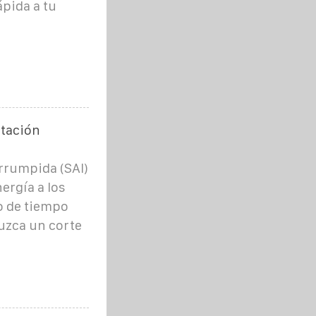
pida a tu
ntación
rrumpida (SAI)
ergía a los
o de tiempo
uzca un corte