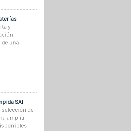
aterías
nta y
ación
 de una
mpida SAI
 selección de
una amplia
disponibles