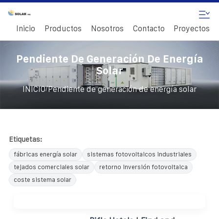
Inicio
Productos
Nosotros
Contacto
Proyectos
Pendiente De Generación De Energía
Solar
/
INICIO
Pendiente de generación de energía solar
Etiquetas:
fábricas energía solar
sistemas fotovoltaicos industriales
tejados comerciales solar
retorno inversión fotovoltaica
coste sistema solar