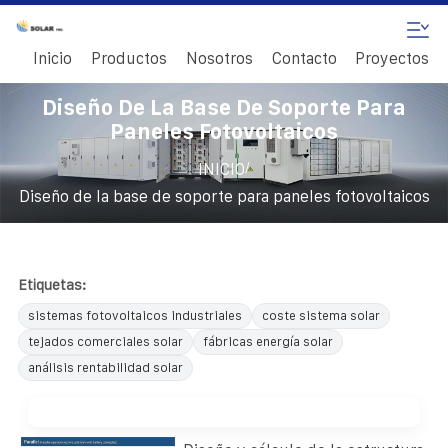
Inicio
Productos
Nosotros
Contacto
Proyectos
Diseño De La Base De Soporte Para
Paneles Fotovoltaicos
/
INICIO
Diseño de la base de soporte para paneles fotovoltaicos
Etiquetas:
sistemas fotovoltaicos industriales
coste sistema solar
tejados comerciales solar
fábricas energía solar
análisis rentabilidad solar