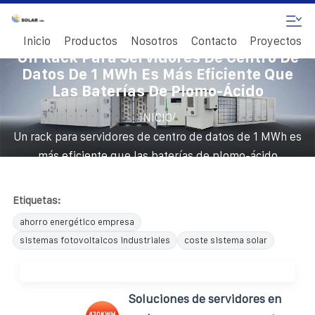
Inicio
Productos
Nosotros
Contacto
Proyectos
Un Rack Para Servidores De Centro De
Datos De 1 MWh Es Más Eficiente Que
Las Baterías De Plomo-Ácido
/
INICIO
Un rack para servidores de centro de datos de 1 MWh es
más eficiente que las baterías de plomo-ácido
Etiquetas:
ahorro energético empresa
sistemas fotovoltaicos industriales
coste sistema solar
Soluciones de servidores en