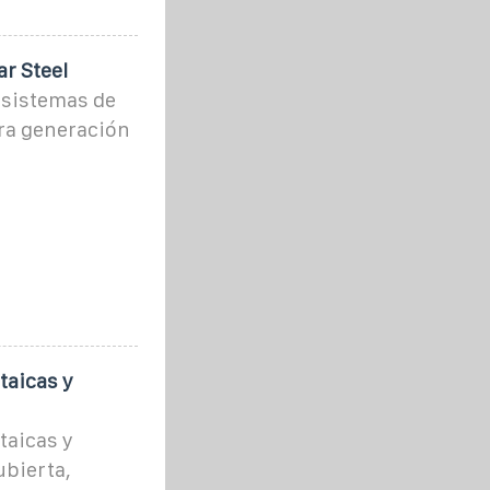
ar Steel
 sistemas de
ara generación
taicas y
taicas y
ubierta,