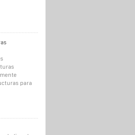
ras
as
cturas
lmente
ucturas para