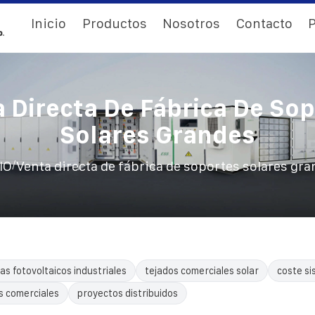
Inicio
Productos
Nosotros
Contacto
P
 Directa De Fábrica De So
Solares Grandes
/
IO
Venta directa de fábrica de soportes solares gr
as fotovoltaicos industriales
tejados comerciales solar
coste si
s comerciales
proyectos distribuidos