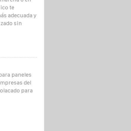
ico te
 más adecuada y
zado sin
para paneles
empresas del
molacado para