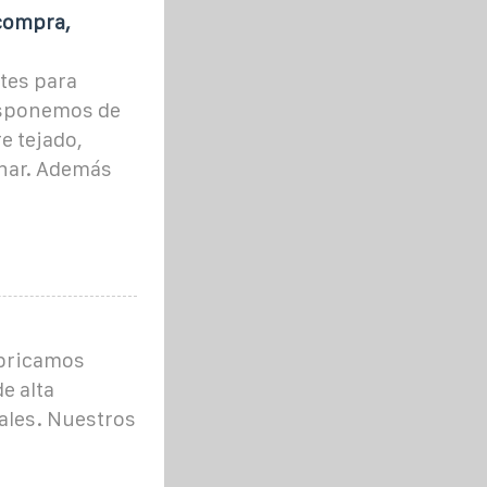
 compra,
tes para
Disponemos de
e tejado,
anar. Además
abricamos
e alta
ales. Nuestros