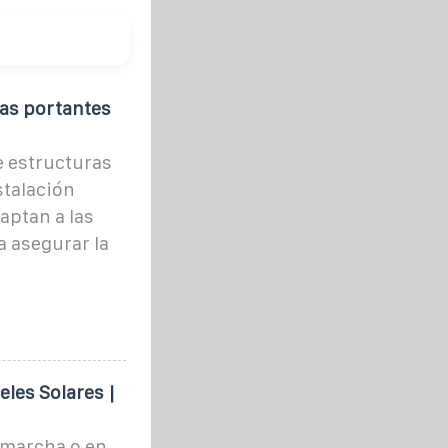
as portantes
 estructuras
stalación
aptan a las
a asegurar la
les Solares |
 marcha o en