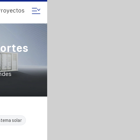
royectos
portes
andes
stema solar