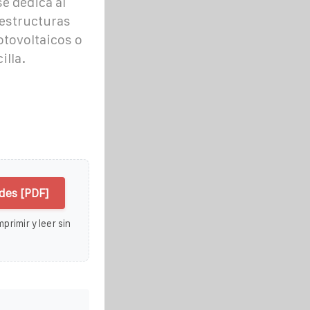
e dedica al
 estructuras
otovoltaicos o
illa.
des [PDF]
primir y leer sin