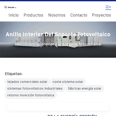
Inicio
Productos
Nosotros
Contacto
Proyectos
Anillo Interior Del Soporte Fotovoltaico
/
INICIO
Anillo interior del soporte fotovoltaico
Etiquetas:
tejados comerciales solar
coste sistema solar
sistemas fotovoltaicos industriales
fábricas energía solar
retorno inversión fotovoltaica