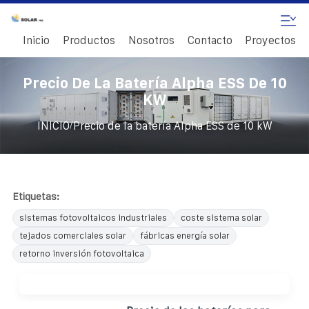
Inicio
Productos
Nosotros
Contacto
Proyectos
Precio De La Batería Alpha ESS De 10
KW
/
INICIO
Precio de la batería Alpha ESS de 10 kW
Etiquetas:
sistemas fotovoltaicos industriales
coste sistema solar
tejados comerciales solar
fábricas energía solar
retorno inversión fotovoltaica