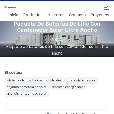
Inicio
Productos
Nosotros
Contacto
Proyectos
Paquete De Baterías De Litio Con
Contenedor Solar Ultra Ancho
/
INICIO
Paquete de baterías de litio con contenedor solar ultra
ancho
Etiquetas:
sistemas fotovoltaicos industriales
coste sistema solar
tejados comerciales solar
fábricas energía solar
análisis rentabilidad solar