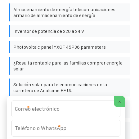
Almacenamiento de energía telecomunicaciones
armario de almacenamiento de energía
Inversor de potencia de 220 a 24 V
Photovoltaic panel YXGF 45P36 parameters
¿Resulta rentable para las familias comprar energía
solar
Solución solar para telecomunicaciones en la
carretera de Analcime EE UU
×
Precio del sistema de almacenamiento de energía en
*
contenedores de 5 MW
*
Carga rápida en zonas montañosas mediante
armarios exteriores con clasificación IP55