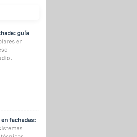
chada: guía
olares en
eso
udio.
s en fachadas:
sistemas
 técnicos,