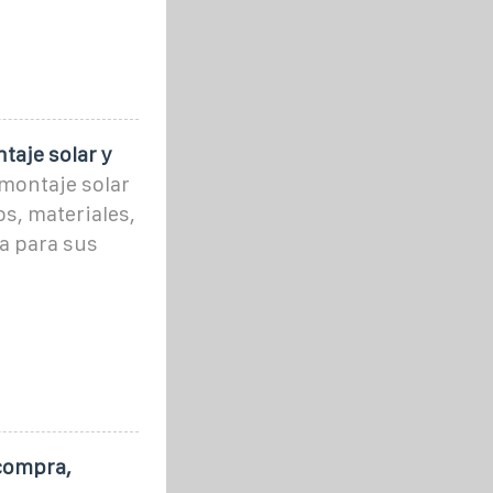
taje solar y
montaje solar
os, materiales,
a para sus
 compra,