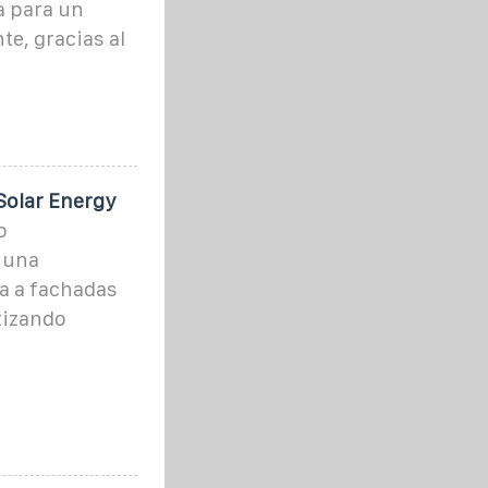
a para un
te, gracias al
 Solar Energy
o
 una
da a fachadas
tizando