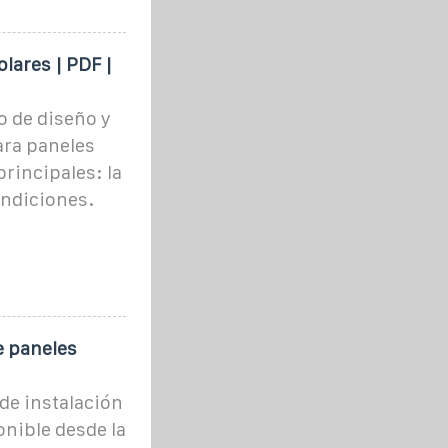
lares | PDF |
o de diseño y
ara paneles
principales: la
ondiciones.
e paneles
 de instalación
onible desde la