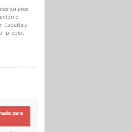
cas solares
nación o
n España y
or precio.
chada para