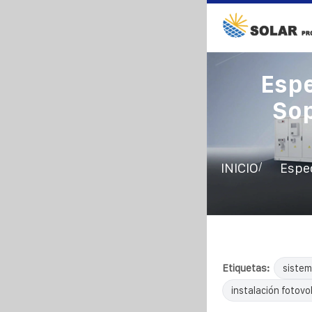
Espe
Sop
/
INICIO
Espec
Etiquetas:
sistem
instalación fotovol