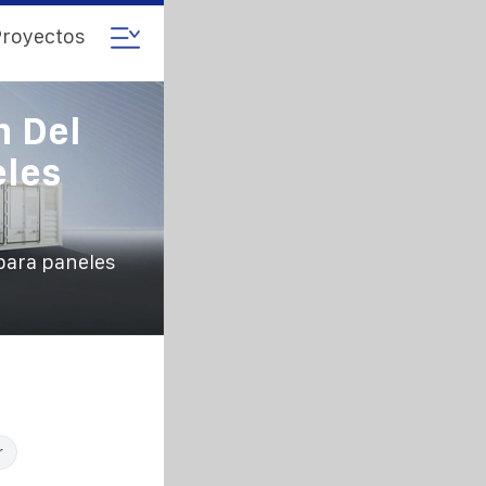
royectos
n Del
eles
para paneles
r