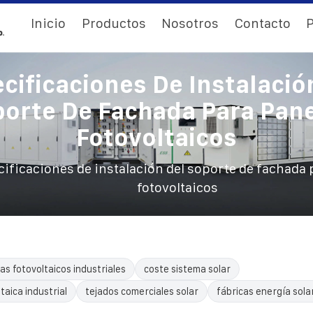
Inicio
Productos
Nosotros
Contacto
P
cificaciones De Instalació
orte De Fachada Para Pan
Fotovoltaicos
ificaciones de instalación del soporte de fachada 
fotovoltaicos
as fotovoltaicos industriales
coste sistema solar
taica industrial
tejados comerciales solar
fábricas energía sola