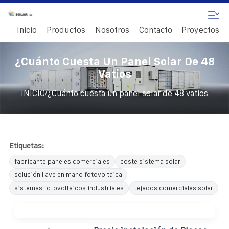
Inicio
Productos
Nosotros
Contacto
Proyectos
¿Cuánto Cuesta Un Panel Solar De 48
Vatios
/
INICIO
¿Cuánto cuesta un panel solar de 48 vatios
Etiquetas:
fabricante paneles comerciales
coste sistema solar
solución llave en mano fotovoltaica
sistemas fotovoltaicos industriales
tejados comerciales solar