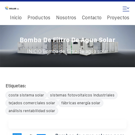
Inicio
Productos
Nosotros
Contacto
Proyectos
Bomba De Filtro De Agua Solar
/
INICIO
Bomba de filtro de agua solar
Etiquetas:
coste sistema solar
sistemas fotovoltaicos industriales
tejados comerciales solar
fábricas energía solar
análisis rentabilidad solar