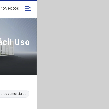
royectos
ácil Uso
neles comerciales