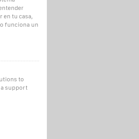
 entender
 en tu casa,
mo funciona un
utions to
 a support