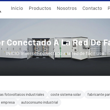
Inicio
Productos
Nosotros
Contacto
P
r Conectado A La Red De F
/
INICIO
Inversor conectado a la red de fácil uso
as fotovoltaicos industriales
coste sistema solar
fabricante pa
o empresa
autoconsumo industrial