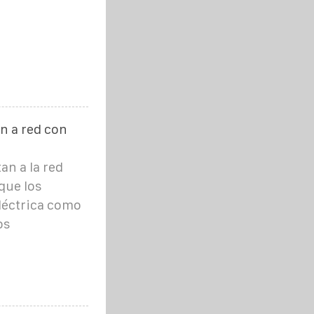
n a red con
an a la red
 que los
eléctrica como
os