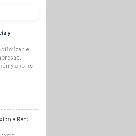
ia y
optimizan el
mpresas.
ción y ahorro
xión a Red:
istema