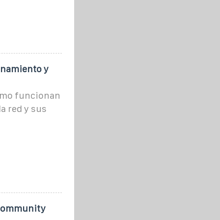
onamiento y
ómo funcionan
a red y sus
t Community