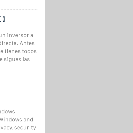
 ️】
un inversor a
directa. Antes
ue tienes todos
 sigues las
indows
 Windows and
ivacy, security