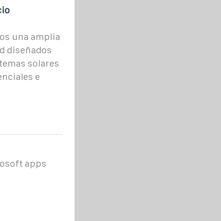
cio
mos una amplia
ed diseñados
stemas solares
enciales e
rosoft apps