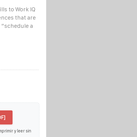
lls to Work IQ
ences that are
e “schedule a
DF]
primir y leer sin