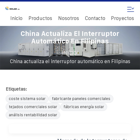
Inicio
Productos
Nosotros
Contacto
Proyectos
China Actualiza El Interruptor
Automático En Filipinas
/
INICIO
China actualiza el interruptor automático en Filipinas
Etiquetas:
coste sistema solar
fabricante paneles comerciales
tejados comerciales solar
fábricas energía solar
análisis rentabilidad solar