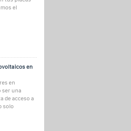
emos el
voltaicos en
res en
 ser una
ta de acceso a
o solo