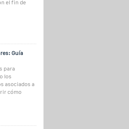
n el fin de
res: Guía
s para
o los
íos asociados a
rir cómo