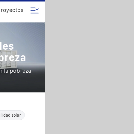
royectos
les
obreza
r la pobreza
ilidad solar