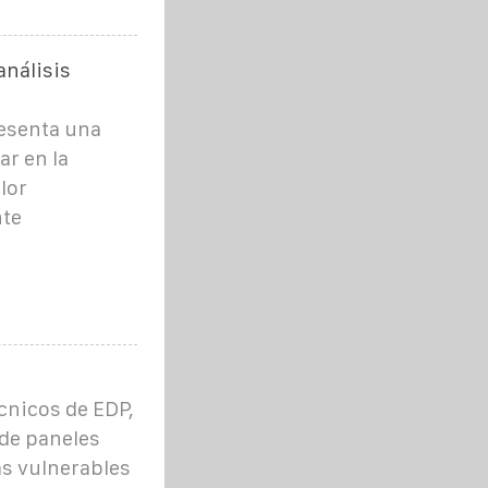
análisis
resenta una
ar en la
lor
nte
cnicos de EDP,
 de paneles
as vulnerables