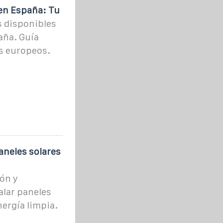
en España: Tu
 disponibles
aña. Guía
s europeos.
aneles solares
ón y
alar paneles
nergía limpia.