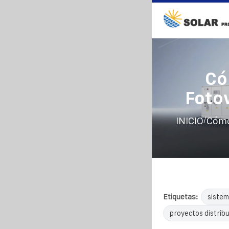
Có
Fotov
/
INICIO
Cómo
Etiquetas:
sistem
proyectos distrib