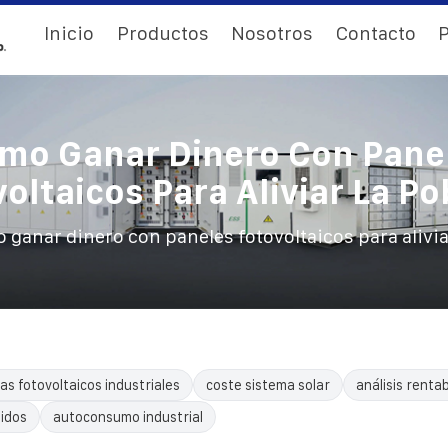
Inicio
Productos
Nosotros
Contacto
P
mo Ganar Dinero Con Pane
oltaicos Para Aliviar La P
 ganar dinero con paneles fotovoltaicos para alivia
as fotovoltaicos industriales
coste sistema solar
análisis rentab
uidos
autoconsumo industrial