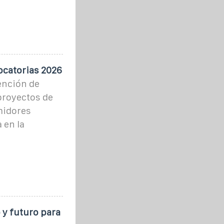
ocatorias 2026
ención de
 proyectos de
midores
 en la
 y futuro para