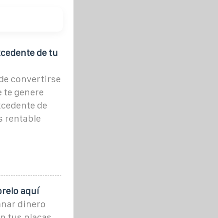
cedente de tu
ede convertirse
e te genere
xcedente de
s rentable
relo aquí
nar dinero
n tus placas