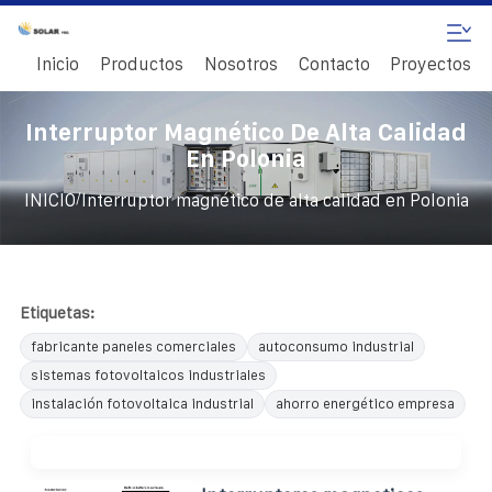
Inicio
Productos
Nosotros
Contacto
Proyectos
Interruptor Magnético De Alta Calidad
En Polonia
/
INICIO
Interruptor magnético de alta calidad en Polonia
Etiquetas:
fabricante paneles comerciales
autoconsumo industrial
sistemas fotovoltaicos industriales
instalación fotovoltaica industrial
ahorro energético empresa