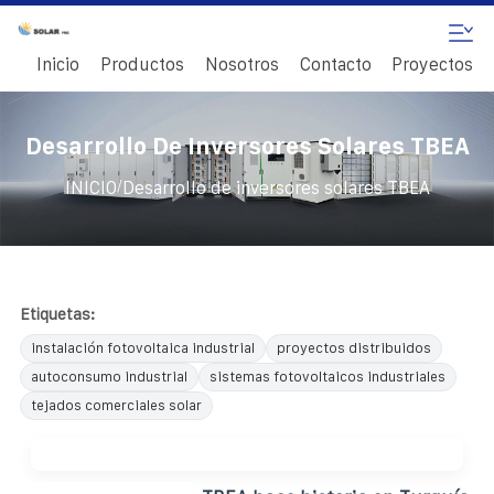
Inicio
Productos
Nosotros
Contacto
Proyectos
Desarrollo De Inversores Solares TBEA
/
INICIO
Desarrollo de inversores solares TBEA
Etiquetas:
instalación fotovoltaica industrial
proyectos distribuidos
autoconsumo industrial
sistemas fotovoltaicos industriales
tejados comerciales solar