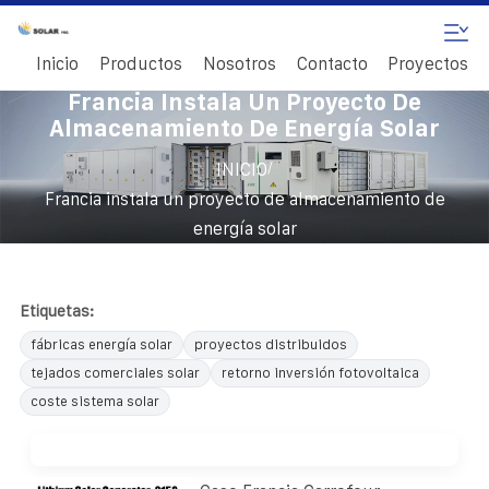
Inicio
Productos
Nosotros
Contacto
Proyectos
Francia Instala Un Proyecto De
Almacenamiento De Energía Solar
/
INICIO
Francia instala un proyecto de almacenamiento de
energía solar
Etiquetas:
fábricas energía solar
proyectos distribuidos
tejados comerciales solar
retorno inversión fotovoltaica
coste sistema solar