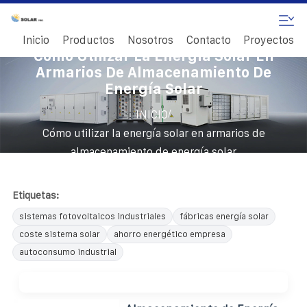
Inicio
Productos
Nosotros
Contacto
Proyectos
Cómo Utilizar La Energía Solar En
Armarios De Almacenamiento De
Energía Solar
/
INICIO
Cómo utilizar la energía solar en armarios de
almacenamiento de energía solar
Etiquetas:
sistemas fotovoltaicos industriales
fábricas energía solar
coste sistema solar
ahorro energético empresa
autoconsumo industrial