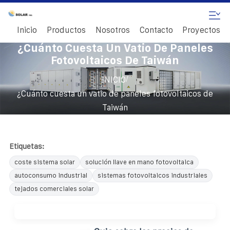
Inicio
Productos
Nosotros
Contacto
Proyectos
¿Cuánto Cuesta Un Vatio De Paneles
Fotovoltaicos De Taiwán
/
INICIO
¿Cuánto cuesta un vatio de paneles fotovoltaicos de
Taiwán
Etiquetas:
coste sistema solar
solución llave en mano fotovoltaica
autoconsumo industrial
sistemas fotovoltaicos industriales
tejados comerciales solar