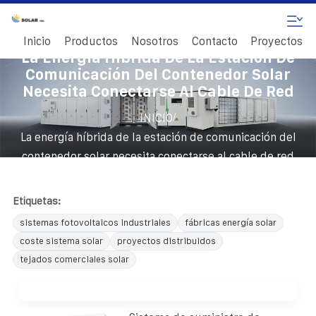
Inicio
Productos
Nosotros
Contacto
Proyectos
La Energía Híbrida De La Estación De
Comunicación Del Contenedor Solar
Necesita Conectarse Al Cable De Red
/
INICIO
La energía híbrida de la estación de comunicación del
contenedor solar necesita conectarse al cable de red
Etiquetas:
sistemas fotovoltaicos industriales
fábricas energía solar
coste sistema solar
proyectos distribuidos
tejados comerciales solar