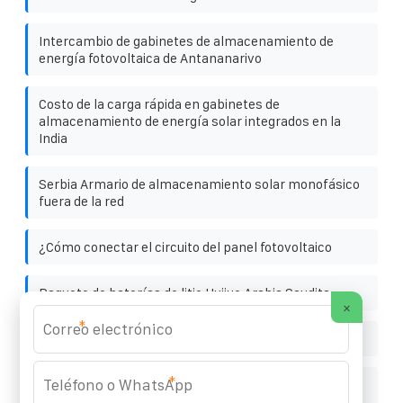
Intercambio de gabinetes de almacenamiento de
energía fotovoltaica de Antananarivo
Costo de la carga rápida en gabinetes de
almacenamiento de energía solar integrados en la
India
Serbia Armario de almacenamiento solar monofásico
fuera de la red
¿Cómo conectar el circuito del panel fotovoltaico
Paquete de baterías de litio Huijue Arabia Saudita
×
*
Placa de circuito fotovoltaico solar
*
El complejo utiliza un contenedor solar aislado de la
red de 350 kW