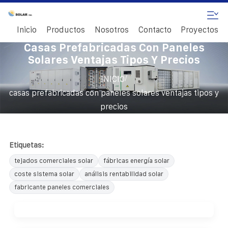
Inicio
Productos
Nosotros
Contacto
Proyectos
Casas Prefabricadas Con Paneles
Solares Ventajas Tipos Y Precios
/
INICIO
casas prefabricadas con paneles solares ventajas tipos y
precios
Etiquetas:
tejados comerciales solar
fábricas energía solar
coste sistema solar
análisis rentabilidad solar
fabricante paneles comerciales