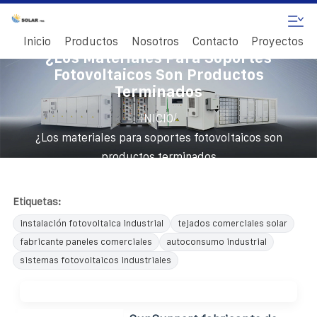
Inicio
Productos
Nosotros
Contacto
Proyectos
¿Los Materiales Para Soportes
Fotovoltaicos Son Productos
Terminados
/
INICIO
¿Los materiales para soportes fotovoltaicos son
productos terminados
Etiquetas:
instalación fotovoltaica industrial
tejados comerciales solar
fabricante paneles comerciales
autoconsumo industrial
sistemas fotovoltaicos industriales